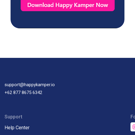
support@happykamper.io
+62 877 8675 6342
Support
F
Help Center