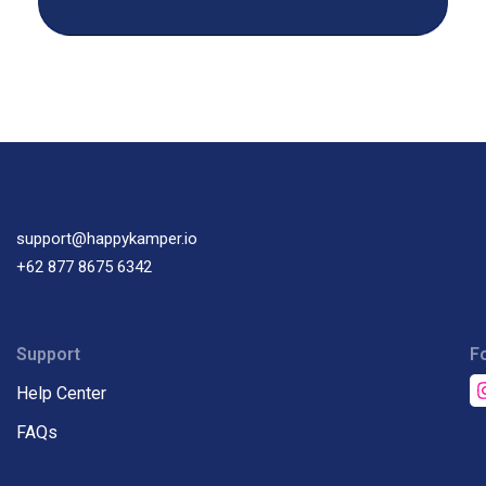
support@happykamper.io
+62 877 8675 6342
Support
F
Help Center
FAQs