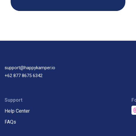
support@happykamper.io
+62 877 8675 6342
Support
F
Help Center
FAQs