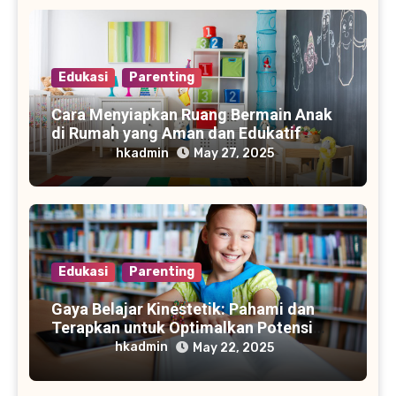
Edukasi
Parenting
Cara Menyiapkan Ruang Bermain Anak
di Rumah yang Aman dan Edukatif
hkadmin
May 27, 2025
Edukasi
Parenting
Gaya Belajar Kinestetik: Pahami dan
Terapkan untuk Optimalkan Potensi
Anak Aktif
hkadmin
May 22, 2025