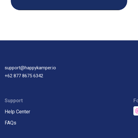
support@happykamper.io
+62 877 8675 6342
Support
F
Help Center
FAQs