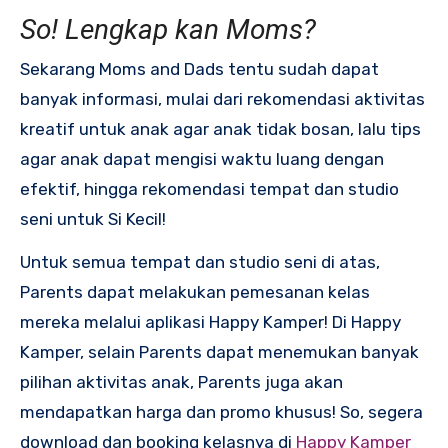
So! Lengkap kan Moms?
Sekarang Moms and Dads tentu sudah dapat
banyak informasi, mulai dari rekomendasi aktivitas
kreatif untuk anak agar anak tidak bosan, lalu tips
agar anak dapat mengisi waktu luang dengan
efektif, hingga rekomendasi tempat dan studio
seni untuk Si Kecil!
Untuk semua tempat dan studio seni di atas,
Parents dapat melakukan pemesanan kelas
mereka melalui aplikasi Happy Kamper! Di Happy
Kamper, selain Parents dapat menemukan banyak
pilihan aktivitas anak, Parents juga akan
mendapatkan harga dan promo khusus! So, segera
download dan booking kelasnya di
Happy Kamper