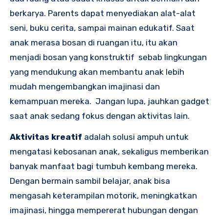
berkarya. Parents dapat menyediakan alat-alat
seni, buku cerita, sampai mainan edukatif. Saat
anak merasa bosan di ruangan itu, itu akan
menjadi bosan yang konstruktif sebab lingkungan
yang mendukung akan membantu anak lebih
mudah mengembangkan imajinasi dan
kemampuan mereka. Jangan lupa, jauhkan gadget
saat anak sedang fokus dengan aktivitas lain.
Aktivitas kreatif
adalah solusi ampuh untuk
mengatasi kebosanan anak, sekaligus memberikan
banyak manfaat bagi tumbuh kembang mereka.
Dengan bermain sambil belajar, anak bisa
mengasah keterampilan motorik, meningkatkan
imajinasi, hingga mempererat hubungan dengan