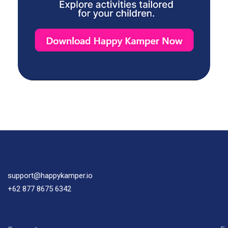
support@happykamper.io
+62 877 8675 6342