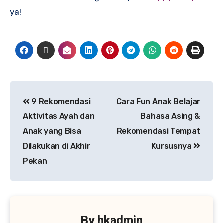
ya!
9 Rekomendasi
Cara Fun Anak Belajar
Aktivitas Ayah dan
Bahasa Asing &
Anak yang Bisa
Rekomendasi Tempat
Dilakukan di Akhir
Kursusnya
Pekan
By
hkadmin