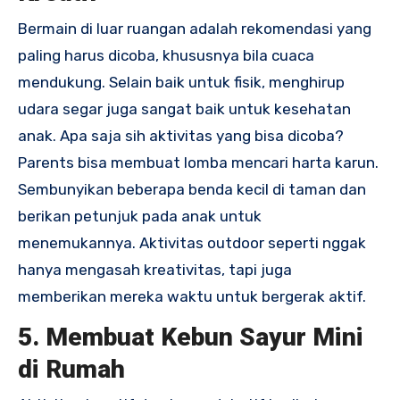
Bermain di luar ruangan adalah rekomendasi yang
paling harus dicoba, khususnya bila cuaca
mendukung. Selain baik untuk fisik, menghirup
udara segar juga sangat baik untuk kesehatan
anak. Apa saja sih aktivitas yang bisa dicoba?
Parents bisa membuat lomba mencari harta karun.
Sembunyikan beberapa benda kecil di taman dan
berikan petunjuk pada anak untuk
menemukannya. Aktivitas outdoor seperti nggak
hanya mengasah kreativitas, tapi juga
memberikan mereka waktu untuk bergerak aktif.
5. Membuat Kebun Sayur Mini
di Rumah