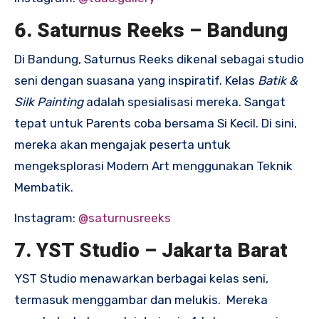
6. Saturnus Reeks – Bandung
Di Bandung, Saturnus Reeks dikenal sebagai studio
seni dengan suasana yang inspiratif. Kelas
Batik &
Silk Painting
adalah spesialisasi mereka. Sangat
tepat untuk Parents coba bersama Si Kecil. Di sini,
mereka akan
mengajak peserta untuk
mengeksplorasi Modern Art menggunakan Teknik
Membatik.
Instagram:
@saturnusreeks
7. YST Studio – Jakarta Barat
YST Studio menawarkan berbagai kelas seni,
termasuk menggambar dan melukis. Mereka