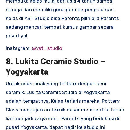
membuka kelas mulai dari usia 4 tahun sampai
remaja dan memiliki guru-guru berpengalaman.
Kelas di YST Studio bisa Parents pilih bila Parents
sedang mencari tempat kursus gambar secara
privat ya!
Instagram:
@yst_studio
8. Lukita Ceramic Studio –
Yogyakarta
Untuk anak-anak yang tertarik dengan seni
keramik, Lukita Ceramic Studio di Yogyakarta
adalah tempatnya. Kelas terlaris mereka, Pottery
Class
mengajarkan teknik dasar membentuk tanah
liat menjadi karya seni. Parents yang berlokasi di
pusat Yogyakarta, dapat hadir ke studio ini