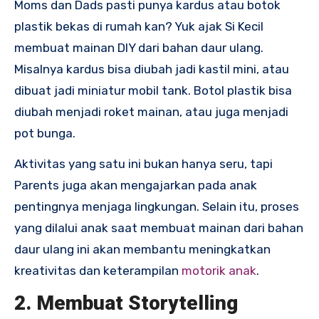
Moms dan Dads pasti punya kardus atau botok
plastik bekas di rumah kan? Yuk ajak Si Kecil
membuat mainan DIY dari bahan daur ulang.
Misalnya kardus bisa diubah jadi kastil mini, atau
dibuat jadi miniatur mobil tank. Botol plastik bisa
diubah menjadi roket mainan, atau juga menjadi
pot bunga.
Aktivitas yang satu ini bukan hanya seru, tapi
Parents juga akan mengajarkan pada anak
pentingnya menjaga lingkungan. Selain itu, proses
yang dilalui anak saat membuat mainan dari bahan
daur ulang ini akan membantu meningkatkan
kreativitas dan keterampilan
motorik anak
.
2. Membuat Storytelling