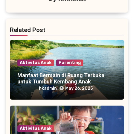
Related Post
Aktivitas Anak
Parenting
Manfaat Bermain di Ruang Terbuka
untuk Tumbuh Kembang Anak
hkadmin
May 26, 2025
Aktivitas Anak