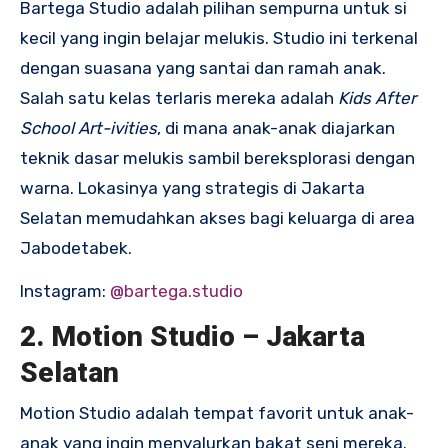
Bartega Studio adalah pilihan sempurna untuk si
kecil yang ingin belajar melukis. Studio ini terkenal
dengan suasana yang santai dan ramah anak.
Salah satu kelas terlaris mereka adalah
Kids After
School Art-ivities
, di mana anak-anak diajarkan
teknik dasar melukis sambil bereksplorasi dengan
warna. Lokasinya yang strategis di Jakarta
Selatan memudahkan akses bagi keluarga di area
Jabodetabek.
Instagram:
@bartega.studio
2. Motion Studio – Jakarta
Selatan
Motion Studio adalah tempat favorit untuk anak-
anak yang ingin menyalurkan bakat seni mereka.