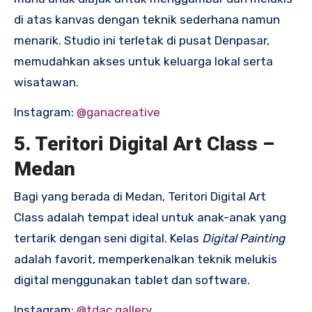
di atas kanvas dengan teknik sederhana namun
menarik. Studio ini terletak di pusat Denpasar,
memudahkan akses untuk keluarga lokal serta
wisatawan.
Instagram:
@ganacreative
5. Teritori Digital Art Class –
Medan
Bagi yang berada di Medan, Teritori Digital Art
Class adalah tempat ideal untuk anak-anak yang
tertarik dengan seni digital. Kelas
Digital Painting
adalah favorit, memperkenalkan teknik melukis
digital menggunakan tablet dan software.
Instagram:
@tdac.gallery