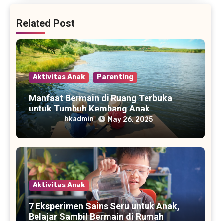
Related Post
Aktivitas Anak
Parenting
Manfaat Bermain di Ruang Terbuka
untuk Tumbuh Kembang Anak
hkadmin
May 26, 2025
Aktivitas Anak
7 Eksperimen Sains Seru untuk Anak,
Belajar Sambil Bermain di Rumah