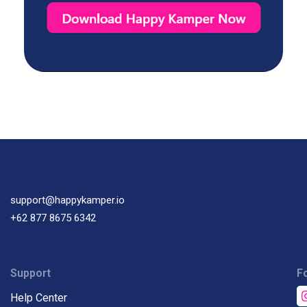
support@happykamper.io
+62 877 8675 6342
Support
F
Help Center