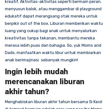
kreatif. Aktivitas-aktivitas seperti bermain peran,
menyusun balok, atau menggambar di playground
edukatif dapat merangsang otak mereka untuk
berpikir out of the box. Liburan memberikan waktu
luang yang cukup bagi anak untuk menyalurkan
kreativitas tanpa tekanan, membantu mereka
merasa lebih puas dan bahagia. So, yuk Moms and
Dads, manfaatkan waktu libur untuk membiarkan
anak berimajinasi sebanyak mungkin!
Ingin lebih mudah
merencanakan liburan
akhir tahun?
Menghabiskan liburan akhir tahun bersama Si Kecil