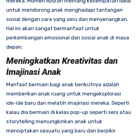
mereka. Momen liburan memang kesempatan ideal
untuk mendorong anak menghadapi tantangan
sosial dengan cara yang seru dan menyenangkan.
Hal ini akan sangat bermanfaat untuk
perkembangan emosional dan sosial anak di masa
depan.
Meningkatkan Kreativitas dan
Imajinasi Anak
Manfaat bermain bagi anak berikutnya adalah
memberikan anak ruang untuk mengeksplorasi
ide-ide baru dan melatih imajinasi mereka. Seperti
kalau dia bermain di kelas pop-up seperti seni atau
storytelling memungkinkan anak untuk
menciptakan sesuatu yang baru dan berpikir