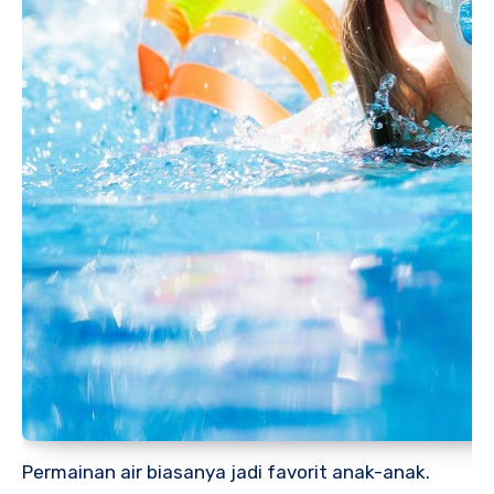
Permainan air biasanya jadi favorit anak-anak.