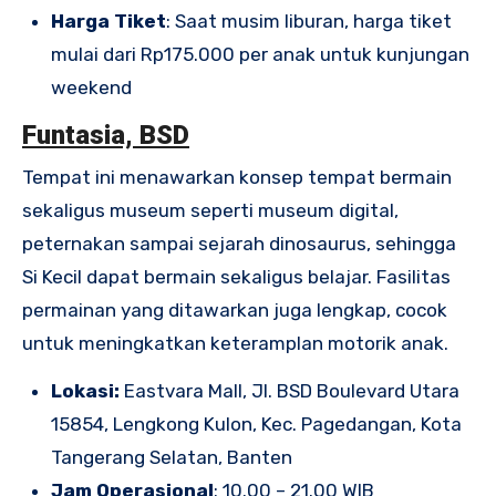
Harga Tiket
: Saat musim liburan, harga tiket
mulai dari Rp175.000 per anak untuk kunjungan
weekend
Funtasia, BSD
Tempat ini menawarkan konsep tempat bermain
sekaligus museum seperti museum digital,
peternakan sampai sejarah dinosaurus, sehingga
Si Kecil dapat bermain sekaligus belajar. Fasilitas
permainan yang ditawarkan juga lengkap, cocok
untuk meningkatkan keteramplan motorik anak.
Lokasi:
Eastvara Mall, Jl. BSD Boulevard Utara
15854, Lengkong Kulon, Kec. Pagedangan, Kota
Tangerang Selatan, Banten
Jam Operasional
: 10.00 – 21.00 WIB