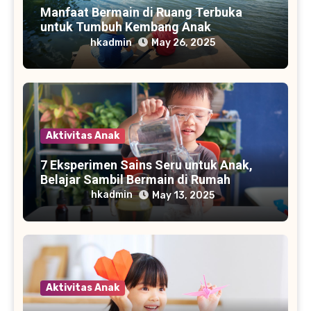
Manfaat Bermain di Ruang Terbuka
untuk Tumbuh Kembang Anak
hkadmin
May 26, 2025
Aktivitas Anak
7 Eksperimen Sains Seru untuk Anak,
Belajar Sambil Bermain di Rumah
hkadmin
May 13, 2025
Aktivitas Anak