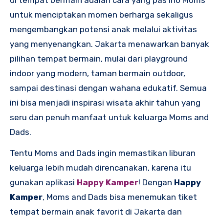
di tempat bermain adalah cara yang pas lho Moms
untuk menciptakan momen berharga sekaligus
mengembangkan potensi anak melalui aktivitas
yang menyenangkan. Jakarta menawarkan banyak
pilihan tempat bermain, mulai dari playground
indoor yang modern, taman bermain outdoor,
sampai destinasi dengan wahana edukatif. Semua
ini bisa menjadi inspirasi wisata akhir tahun yang
seru dan penuh manfaat untuk keluarga Moms and
Dads.
Tentu Moms and Dads ingin memastikan liburan
keluarga lebih mudah direncanakan, karena itu
gunakan aplikasi
Happy Kamper
! Dengan
Happy
Kamper
, Moms and Dads bisa menemukan tiket
tempat bermain anak favorit di Jakarta dan