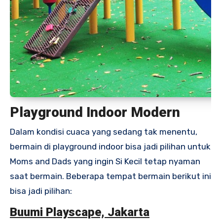
Playground Indoor Modern
Dalam kondisi cuaca yang sedang tak menentu,
bermain di playground indoor bisa jadi pilihan untuk
Moms and Dads yang ingin Si Kecil tetap nyaman
saat bermain. Beberapa tempat bermain berikut ini
bisa jadi pilihan:
Buumi Playscape, Jakarta