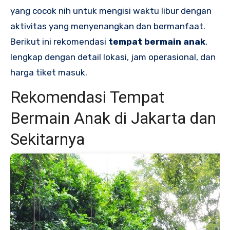
yang cocok nih untuk mengisi waktu libur dengan
aktivitas yang menyenangkan dan bermanfaat.
Berikut ini rekomendasi
tempat bermain anak
,
lengkap dengan detail lokasi, jam operasional, dan
harga tiket masuk.
Rekomendasi Tempat
Bermain Anak di Jakarta dan
Sekitarnya