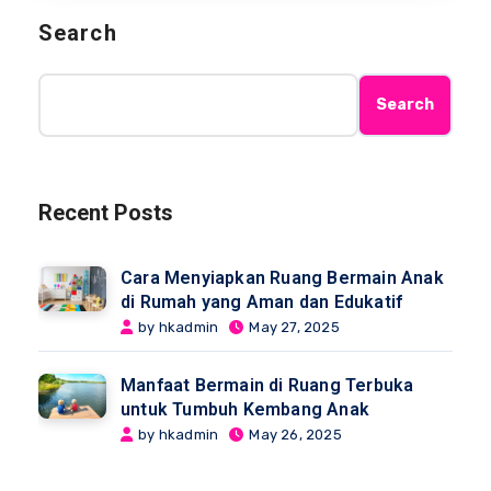
Search
Search
Recent Posts
Cara Menyiapkan Ruang Bermain Anak
di Rumah yang Aman dan Edukatif
by hkadmin
May 27, 2025
Manfaat Bermain di Ruang Terbuka
untuk Tumbuh Kembang Anak
by hkadmin
May 26, 2025