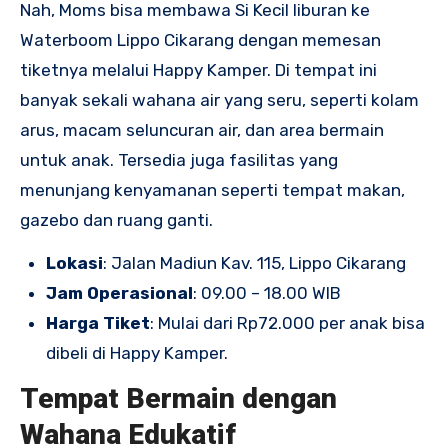
Nah, Moms bisa membawa Si Kecil liburan ke
Waterboom Lippo Cikarang dengan memesan
tiketnya melalui Happy Kamper. Di tempat ini
banyak sekali wahana air yang seru, seperti kolam
arus, macam seluncuran air, dan area bermain
untuk anak. Tersedia juga fasilitas yang
menunjang kenyamanan seperti tempat makan,
gazebo dan ruang ganti.
Lokasi
: Jalan Madiun Kav. 115, Lippo Cikarang
Jam Operasional
: 09.00 – 18.00 WIB
Harga Tiket
: Mulai dari Rp72.000 per anak bisa
dibeli di Happy Kamper.
Tempat Bermain dengan
Wahana Edukatif