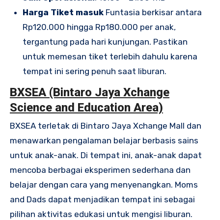
Harga Tiket masuk
Funtasia berkisar antara
Rp120.000 hingga Rp180.000 per anak,
tergantung pada hari kunjungan. Pastikan
untuk memesan tiket terlebih dahulu karena
tempat ini sering penuh saat liburan.
BXSEA (Bintaro Jaya Xchange
Science and Education Area)
BXSEA terletak di Bintaro Jaya Xchange Mall dan
menawarkan pengalaman belajar berbasis sains
untuk anak-anak. Di tempat ini, anak-anak dapat
mencoba berbagai eksperimen sederhana dan
belajar dengan cara yang menyenangkan. Moms
and Dads dapat menjadikan tempat ini sebagai
pilihan aktivitas edukasi untuk mengisi liburan.