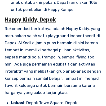
anak untuk akhir pekan. Dapatkan diskon 10%
untuk pembelian di Happy Kamper
Happy Kiddy, Depok
Rekomendasi berikutnya adalah Happy Kiddy, yang
merupakan salah satu playground indoor favorit di
Depok. Si Kecil dijamin puas bermain di sini karena
tempat ini memiliki berbagai pilihan aktivitas,
seperti mandi bola, trampolin, sampai flying fox
mini. Ada juga permainan edukatif dan aktivitas
interaktif yang melibatkan grup anak-anak dengan
konsep bermain sambil belajar. Tempat ini menjadi
favorit keluarga untuk bermain bersama karena
harganya yang cukup terjangkau.
Lokasi
: Depok Town Square, Depok