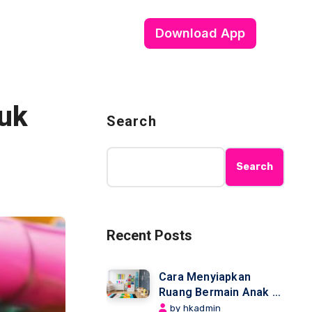
Download App
tuk
Search
Search
Recent Posts
Cara Menyiapkan
Ruang Bermain Anak di
Rumah yang Aman dan
by hkadmin