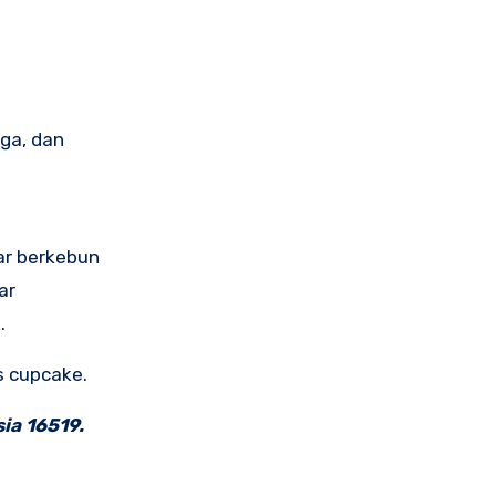
rga, dan
ar berkebun
ar
.
s cupcake.
ia 16519.