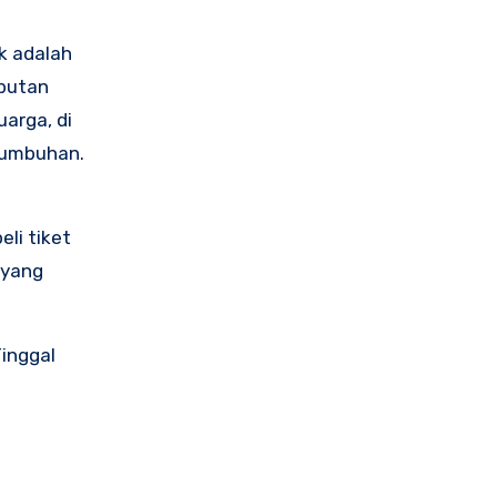
k adalah
mbutan
arga, di
tumbuhan.
li tiket
 yang
Tinggal