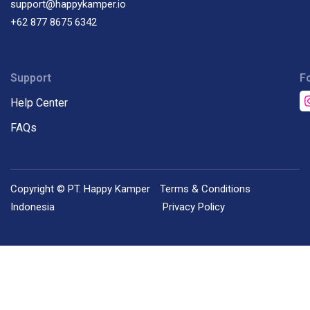
support@happykamper.io
+62 877 8675 6342
Support
F
Help Center
FAQs
Copyright © PT. Happy Kamper
Terms & Conditions
Indonesia
Privacy Policy