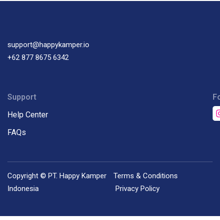
support@happykamper.io
+62 877 8675 6342
Support
F
Help Center
FAQs
Copyright © PT. Happy Kamper
Terms & Conditions
Indonesia
Privacy Policy